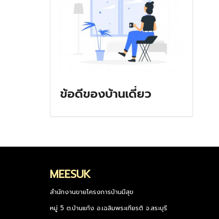
ข้อดีของบ้านเดี่ยว
MEESUK
สำนักงานขายโครงการบ้านมีสุข
หมู่ 5 ต.บ้านแก้ง อ.เฉลิมพระเกียรติ จ.สระบุรี